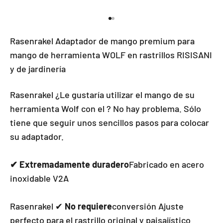
Ir al elemento 1
Ir al elemento 2
Rasenrakel Adaptador de mango premium para
mango de herramienta WOLF en rastrillos RISISANI
y de jardinería
Rasenrakel ¿Le gustaría utilizar el mango de su
herramienta Wolf con el ? No hay problema. Sólo
tiene que seguir unos sencillos pasos para colocar
su adaptador.
✔
Extremadamente duradero
Fabricado en acero
inoxidable V2A
Rasenrakel ✔
No requiere
conversión Ajuste
perfecto para el rastrillo original y paisajístico