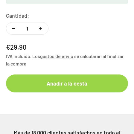
Cantidad:
Angebot
€29,90
IVA incluido. Los
gastos de envío
se calcularán al finalizar
la compra
Añadir a la cesta
Más de 18.000 clientes satisfechos en todo el