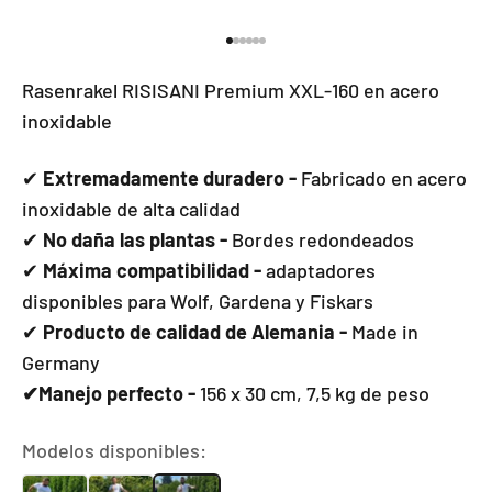
Ir al elemento 1
Ir al elemento 2
Ir al elemento 3
Ir al elemento 4
Ir al elemento 5
Ir al elemento 6
Rasenrakel RISISANI Premium XXL-160 en acero
inoxidable
✔
Extremadamente duradero -
Fabricado en acero
inoxidable de alta calidad
✔
No daña las plantas -
Bordes redondeados
✔
Máxima compatibilidad -
adaptadores
disponibles para Wolf, Gardena y Fiskars
✔
Producto de calidad de Alemania -
Made in
Germany
✔Manejo perfecto -
156 x 30 cm, 7,5 kg de peso
Modelos disponibles: