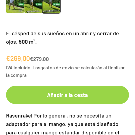
El césped de sus sueños en un abrir y cerrar de
ojos.
500
m².
Angebot
€269,00
Regulärer Preis
€279,00
IVA incluido. Los
gastos de envío
se calcularán al finalizar
la compra
Añadir a la cesta
Rasenrakel Por lo general, no se necesita un
adaptador para el mango, ya que está diseñado
para cualquier mango estándar disponible en el